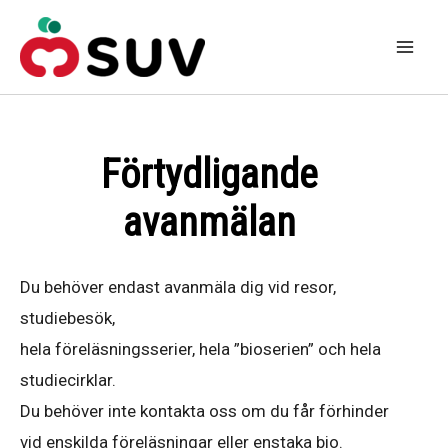
Hoppa
till
Mai
innehåll
Men
Förtydligande
avanmälan
Du behöver endast avanmäla dig vid resor,
studiebesök,
hela föreläsningsserier, hela ”bioserien” och hela
studiecirklar.
Du behöver inte kontakta oss om du får förhinder
vid enskilda föreläsningar eller enstaka bio.