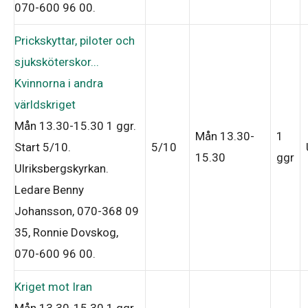
070-600 96 00
.
Prickskyttar, piloter och
sjuksköterskor...
Kvinnorna i andra
världskriget
Mån 13.30-15.30
1 ggr
.
Mån 13.30-
1
Start 5/10
.
5/10
15.30
ggr
Ulriksbergskyrkan.
Ledare Benny
Johansson, 070-368 09
35, Ronnie Dovskog,
070-600 96 00
.
Kriget mot Iran
Mån 13.30-15.30
1 ggr
.