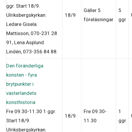
ggr
.
Start 18/9
.
Gäller 5
5
Ulriksbergskyrkan.
18/9
föreläsningar
ggr
Ledare Gisela
Mattisson, 070-231 28
91, Lena Asplund
Lindén, 073-356 84 88
.
Den föränderliga
konsten - fyra
brytpunkter i
västerlandets
konsthistoria
Fre 09.30-11.30
1 ggr
.
Fre 09.30-
1
18/9
Start 18/9
.
11.30
ggr
Ulriksbergskyrkan.