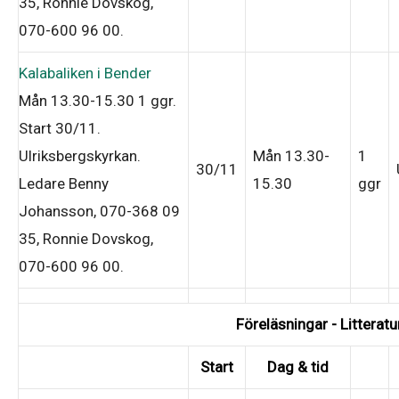
35, Ronnie Dovskog,
070-600 96 00
.
Kalabaliken i Bender
Mån 13.30-15.30
1 ggr
.
Start 30/11
.
Ulriksbergskyrkan.
Mån 13.30-
1
30/11
Ledare Benny
15.30
ggr
Johansson, 070-368 09
35, Ronnie Dovskog,
070-600 96 00
.
Föreläsningar - Litteratu
Start
Dag & tid