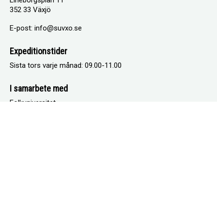
Lineborgsplan 11
352 33 Växjö
E-post: info@suvxo.se
Expeditionstider
Sista tors varje månad: 09.00-11.00
I samarbete med
Folkuniversitet
Kursverksamheten vid Lunds Universitet
CogWork - medlems- och bokningssystem
Följ oss på Facebook
Facebook